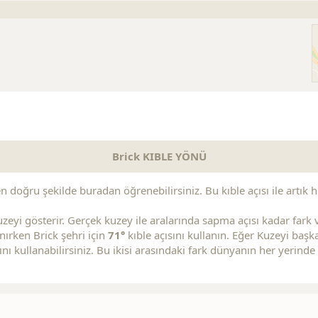
Brick KIBLE YÖNÜ
en doğru şekilde buradan öğrenebilirsiniz. Bu kıble açısı ile artık hı
zeyi gösterir. Gerçek kuzey ile aralarında sapma açısı kadar fark va
anırken Brick şehri için
71°
kıble açısını kullanın. Eğer Kuzeyi baş
ını kullanabilirsiniz. Bu ikisi arasındaki fark dünyanın her yerinde