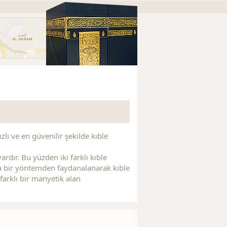
zlı ve en güvenilir şekilde kıble
rdır. Bu yüzden iki farklı kıble
ka bir yöntemden faydanalanarak kıble
 farklı bir manyetik alan