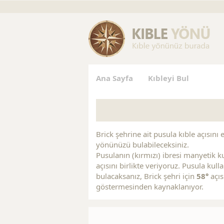
Replica Handbags
Replica Handbags
Replica Jewelry
Ana Sayfa
Kıbleyi Bul
Brick şehrine ait pusula kıble açısını 
yönünüzü bulabileceksiniz.
Pusulanın (kırmızı) ibresi manyetik ku
açısını birlikte veriyoruz. Pusula kull
bulacaksanız, Brick şehri için
58°
açıs
göstermesinden kaynaklanıyor.