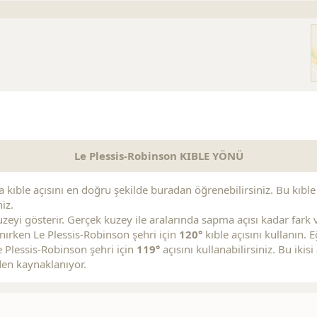
s
Replica Handbags
Replica Handbags
Replica Jewelry
Le Plessis-Robinson KIBLE YÖNÜ
kıble açısını en doğru şekilde buradan öğrenebilirsiniz. Bu kıble aç
iz.
zeyi gösterir. Gerçek kuzey ile aralarında sapma açısı kadar fark va
lanırken Le Plessis-Robinson şehri için
120°
kıble açısını kullanın.
 Plessis-Robinson şehri için
119°
açısını kullanabilirsiniz. Bu iki
den kaynaklanıyor.