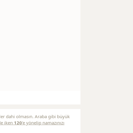
ler dahi olmasın. Araba gibi büyük
de iken
120
'e yönelip namazınızı