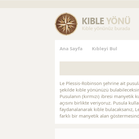
gs
Replica Jewelry
Replica Handbags
Replica Handbag
Ana Sayfa
Kıbleyi Bul
Le Plessis-Robinson şehrine ait pusula 
şekilde kıble yönünüzü bulabileceksin
Pusulanın (kırmızı) ibresi manyetik ku
açısını birlikte veriyoruz. Pusula kul
faydanalanarak kıble bulacaksanız, Le
farklı bir manyetik alan göstermesin