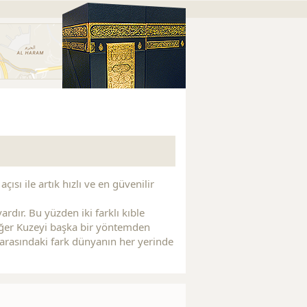
Replica Watches
Replica Watches
Replica Handbags
R
ısı ile artık hızlı ve en güvenilir
rdır. Bu yüzden iki farklı kıble
 Eğer Kuzeyi başka bir yöntemden
si arasındaki fark dünyanın her yerinde