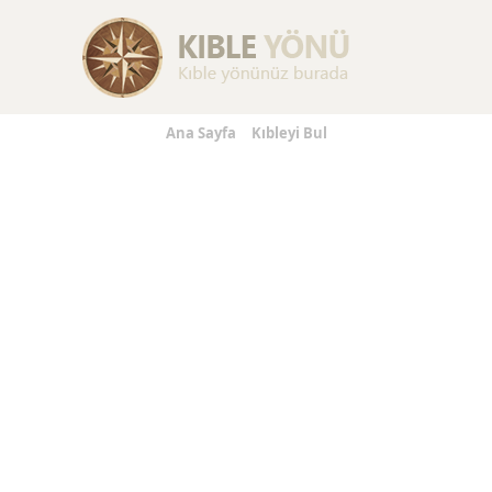
Replica Handbags
Replica Handbags
Replica Handbag
Ana Sayfa
Kıbleyi Bul