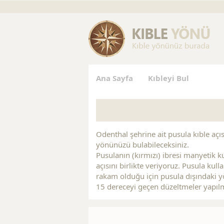
gs
Replica Jewelry
Replica Handbags
Replica Handbag
Ana Sayfa
Kıbleyi Bul
Odenthal şehrine ait pusula kıble açısı
yönünüzü bulabileceksiniz.
Pusulanın (kırmızı) ibresi manyetik ku
açısını birlikte veriyoruz. Pusula kul
rakam olduğu için pusula dışındaki yö
15 dereceyi geçen düzeltmeler yapıl