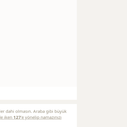
ler dahi olmasın. Araba gibi büyük
de iken
127
'e yönelip namazınızı