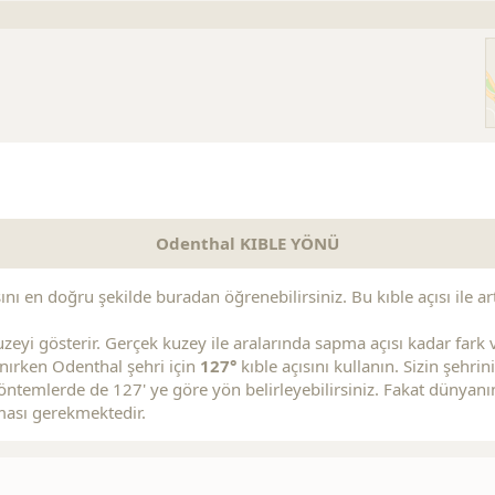
s
Replica Handbags
Replica Handbags
Replica Jewelry
Odenthal KIBLE YÖNÜ
nı en doğru şekilde buradan öğrenebilirsiniz. Bu kıble açısı ile art
zeyi gösterir. Gerçek kuzey ile aralarında sapma açısı kadar fark va
lanırken Odenthal şehri için
127°
kıble açısını kullanın. Sizin şehr
ntemlerde de 127' ye göre yön belirleyebilirsiniz. Fakat dünyanın
ması gerekmektedir.