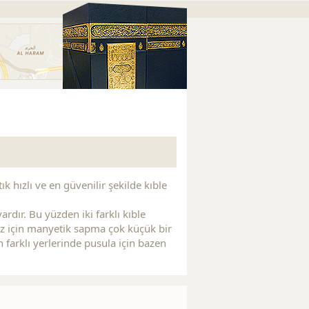
Replica Watches
Replica Watches
Replica Handbags
R
ık hızlı ve en güvenilir şekilde kıble
rdır. Bu yüzden iki farklı kıble
iniz için manyetik sapma çok küçük bir
 farklı yerlerinde pusula için bazen