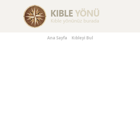
Replica Handbags
Replica Handbags
Replica Handbag
Ana Sayfa
Kıbleyi Bul