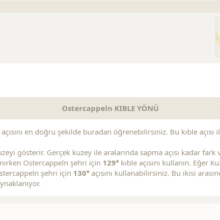
Ostercappeln KIBLE YÖNÜ
çısını en doğru şekilde buradan öğrenebilirsiniz. Bu kıble açısı ile
zeyi gösterir. Gerçek kuzey ile aralarında sapma açısı kadar fark va
lanırken Ostercappeln şehri için
129°
kıble açısını kullanın. Eğer 
stercappeln şehri için
130°
açısını kullanabilirsiniz. Bu ikisi aras
ynaklanıyor.