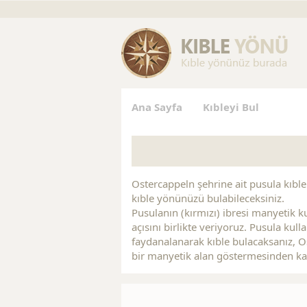
Replica Handbags
Replica Handbags
Replica Jewelry
Ana Sayfa
Kıbleyi Bul
Ostercappeln şehrine ait pusula kıble a
kıble yönünüzü bulabileceksiniz.
Pusulanın (kırmızı) ibresi manyetik ku
açısını birlikte veriyoruz. Pusula kul
faydanalanarak kıble bulacaksanız, O
bir manyetik alan göstermesinden ka