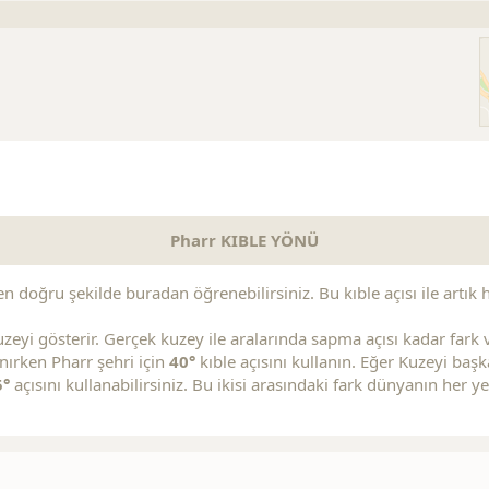
Pharr KIBLE YÖNÜ
en doğru şekilde buradan öğrenebilirsiniz. Bu kıble açısı ile artık h
zeyi gösterir. Gerçek kuzey ile aralarında sapma açısı kadar fark va
anırken Pharr şehri için
40°
kıble açısını kullanın. Eğer Kuzeyi ba
5°
açısını kullanabilirsiniz. Bu ikisi arasındaki fark dünyanın her y