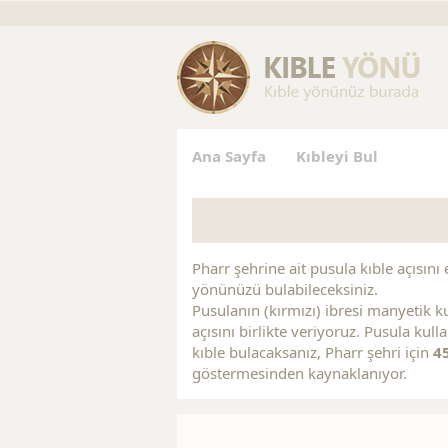
Replica Handbags
Replica Handbags
Replica Jewelry
Ana Sayfa
Kıbleyi Bul
Pharr şehrine ait pusula kıble açısını 
yönünüzü bulabileceksiniz.
Pusulanın (kırmızı) ibresi manyetik ku
açısını birlikte veriyoruz. Pusula kull
kıble bulacaksanız, Pharr şehri için
4
göstermesinden kaynaklanıyor.