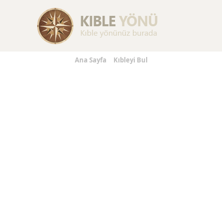
Replica Handbags
Replica Handbags
Replica Handbag
Ana Sayfa
Kıbleyi Bul